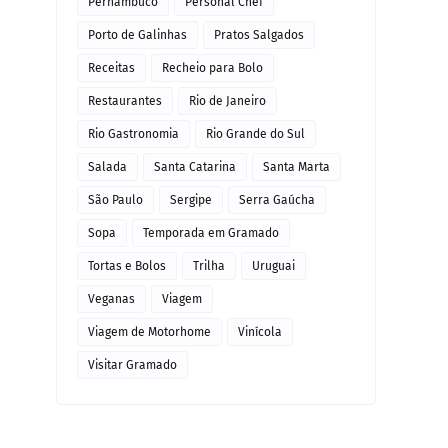
Pernambuco
Personal Chef
Porto de Galinhas
Pratos Salgados
Receitas
Recheio para Bolo
Restaurantes
Rio de Janeiro
Rio Gastronomia
Rio Grande do Sul
Salada
Santa Catarina
Santa Marta
São Paulo
Sergipe
Serra Gaúcha
Sopa
Temporada em Gramado
Tortas e Bolos
Trilha
Uruguai
Veganas
Viagem
Viagem de Motorhome
Vinícola
Visitar Gramado