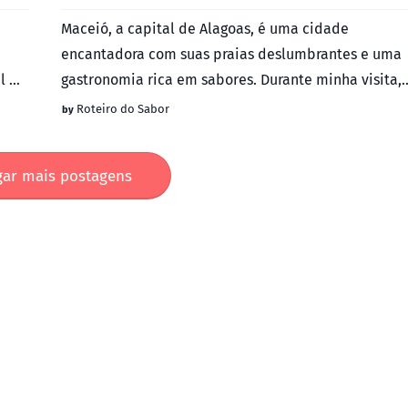
Maceió, a capital de Alagoas, é uma cidade
encantadora com suas praias deslumbrantes e uma
l de
gastronomia rica em sabores. Durante minha visita,
pude explorar as …
Roteiro do Sabor
gar mais postagens