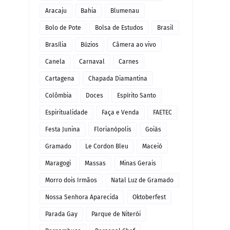
Aracaju
Bahia
Blumenau
Bolo de Pote
Bolsa de Estudos
Brasil
Brasília
Búzios
Câmera ao vivo
Canela
Carnaval
Carnes
Cartagena
Chapada Diamantina
Colômbia
Doces
Espírito Santo
Espiritualidade
Faça e Venda
FAETEC
Festa Junina
Florianópolis
Goiás
Gramado
Le Cordon Bleu
Maceió
Maragogi
Massas
Minas Gerais
Morro dois Irmãos
Natal Luz de Gramado
Nossa Senhora Aparecida
Oktoberfest
Parada Gay
Parque de Niterói