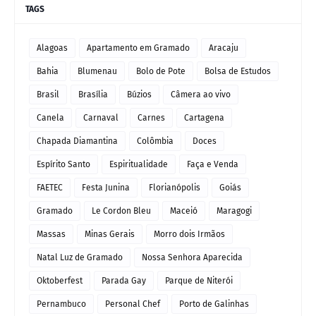
TAGS
Alagoas
Apartamento em Gramado
Aracaju
Bahia
Blumenau
Bolo de Pote
Bolsa de Estudos
Brasil
Brasília
Búzios
Câmera ao vivo
Canela
Carnaval
Carnes
Cartagena
Chapada Diamantina
Colômbia
Doces
Espírito Santo
Espiritualidade
Faça e Venda
FAETEC
Festa Junina
Florianópolis
Goiás
Gramado
Le Cordon Bleu
Maceió
Maragogi
Massas
Minas Gerais
Morro dois Irmãos
Natal Luz de Gramado
Nossa Senhora Aparecida
Oktoberfest
Parada Gay
Parque de Niterói
Pernambuco
Personal Chef
Porto de Galinhas