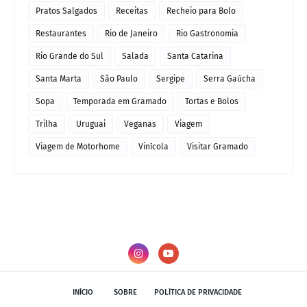
Pratos Salgados
Receitas
Recheio para Bolo
Restaurantes
Rio de Janeiro
Rio Gastronomia
Rio Grande do Sul
Salada
Santa Catarina
Santa Marta
São Paulo
Sergipe
Serra Gaúcha
Sopa
Temporada em Gramado
Tortas e Bolos
Trilha
Uruguai
Veganas
Viagem
Viagem de Motorhome
Vinícola
Visitar Gramado
INÍCIO
SOBRE
POLÍTICA DE PRIVACIDADE